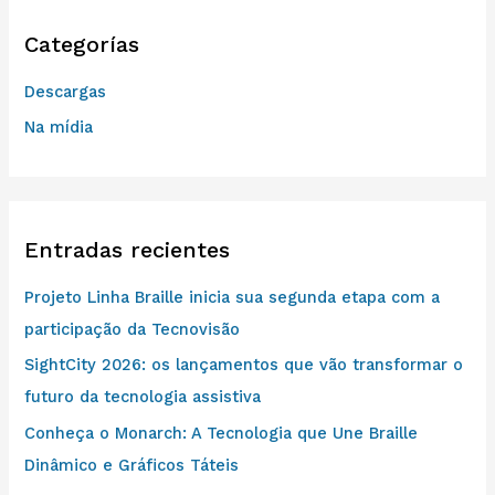
c
Categorías
a
r
Descargas
p
Na mídia
o
r
:
Entradas recientes
Projeto Linha Braille inicia sua segunda etapa com a
participação da Tecnovisão
SightCity 2026: os lançamentos que vão transformar o
futuro da tecnologia assistiva
Conheça o Monarch: A Tecnologia que Une Braille
Dinâmico e Gráficos Táteis