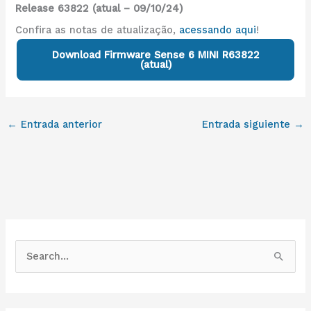
Release 63822 (atual – 09/10/24)
Confira as notas de atualização,
acessando aqui
!
Download Firmware Sense 6 MINI R63822
(atual)
←
Entrada anterior
Entrada siguiente
→
B
u
s