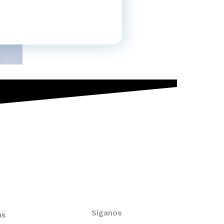
Síganos
ás