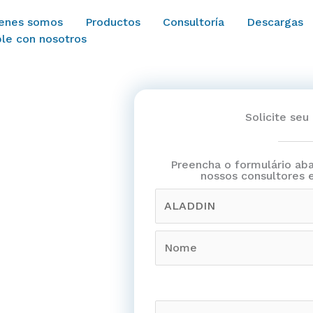
enes somos
Productos
Consultoría
Descargas
le con nosotros
Solicite se
Preencha o formulário ab
nossos consultores 
P
o