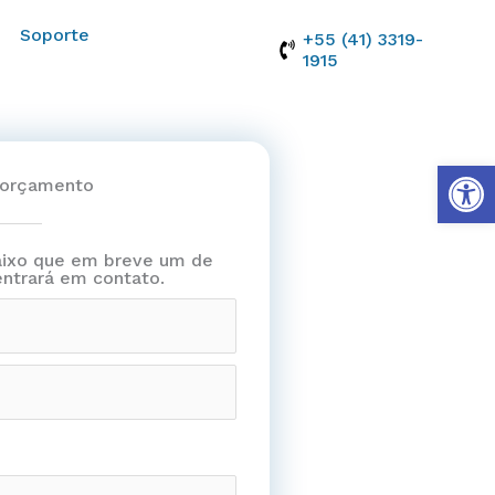
Soporte
+55 (41) 3319-
1915
Abrir
u orçamento
aixo que em breve um de
entrará em contato.