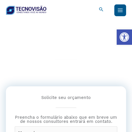
Ir
Buscar
al
contenido
Abrir
Tecnovisão - Conectándote con el mundo
O menor preço e as melhores soluções é com a gente!
Solicite seu orçamento
Preencha o formulário abaixo que em breve um
de nossos consultores entrará em contato.