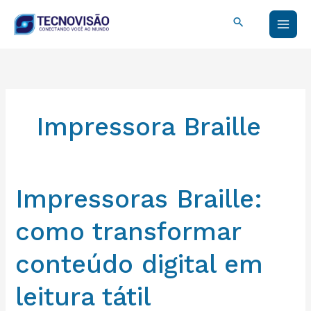
Ir
Pesquisar
para
o
conteúdo
Impressora Braille
Impressoras
Impressoras Braille:
Braille:
como
como transformar
transformar
conteúdo
conteúdo digital em
digital
em
leitura tátil
leitura
tátil