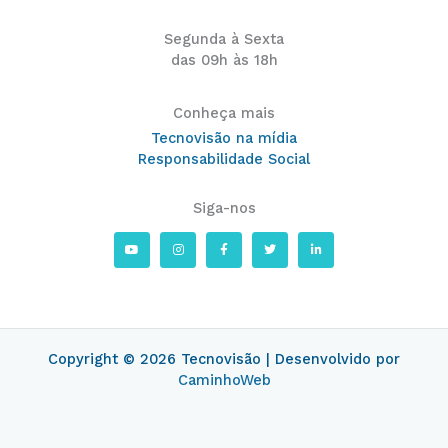
Segunda à Sexta
das 09h às 18h
Conheça mais
Tecnovisão na mídia
Responsabilidade Social
Siga-nos
Y
I
F
T
L
o
n
a
w
i
u
s
c
i
n
t
t
e
t
k
u
a
b
t
e
b
g
o
e
d
e
r
o
r
i
a
k
n
m
-
-
f
i
Copyright © 2026 Tecnovisão | Desenvolvido por
n
CaminhoWeb