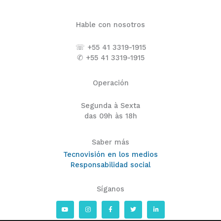
Hable con nosotros
☏ +55 41 3319-1915
✆ +55 41 3319-1915
Operación
Segunda à Sexta
das 09h às 18h
Saber más
Tecnovisión en los medios
Responsabilidad social
Síganos
Y
I
F
T
L
o
n
a
w
i
u
s
c
i
n