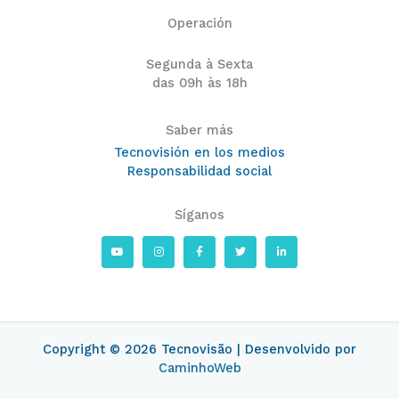
Operación
Segunda à Sexta
das 09h às 18h
Saber más
Tecnovisión en los medios
Responsabilidad social
Síganos
Y
I
F
T
L
o
n
a
w
i
u
s
c
i
n
t
t
e
t
k
u
a
b
t
e
b
g
o
e
d
e
r
o
r
i
a
k
n
m
-
-
f
i
Copyright © 2026 Tecnovisão | Desenvolvido por
n
CaminhoWeb