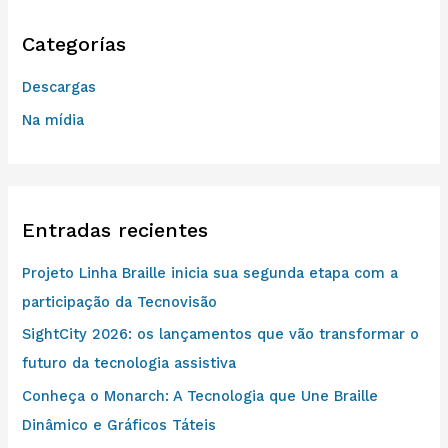
c
Categorías
a
r
Descargas
p
Na mídia
o
r
:
Entradas recientes
Projeto Linha Braille inicia sua segunda etapa com a
participação da Tecnovisão
SightCity 2026: os lançamentos que vão transformar o
futuro da tecnologia assistiva
Conheça o Monarch: A Tecnologia que Une Braille
Dinâmico e Gráficos Táteis